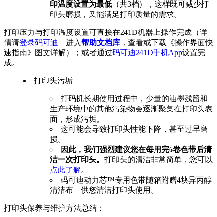
印温度设置为最低
（共3档），这样既可减少打
印头磨损，又能满足打印质量的需求。
打印压力与打印温度设置可直接在241D机器上操作完成（详
情请
登录码可迪
，进入
帮助文档库
，
查看或下载《操作界面快
速指南》图文详解）；或者通过
码可迪241D手机App
设置完
成。
打印头污垢
打码机长期使用过程中，少量的油墨残留和
生产环境中的其他污染物会逐渐聚集在打印头表
面，形成污垢。
这可能会导致打印头性能下降，甚至过早磨
损。
因此，我们强烈建议您在每用完6卷色带后清
洁一次打印头。
打印头的清洁非常简单，您可以
点此了解
。
码可迪动力芯™专用色带随箱附赠4块异丙醇
清洁布，供您清洁打印头使用。
打印头保养与维护方法总结：