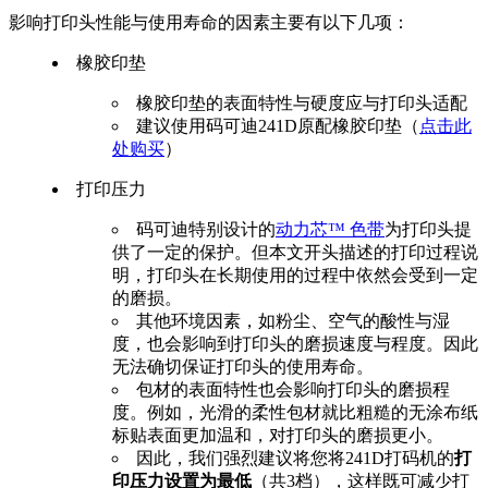
影响打印头性能与使用寿命的因素主要有以下几项：
橡胶印垫
橡胶印垫的表面特性与硬度应与打印头适配
建议使用码可迪241D原配橡胶印垫（
点击此
处购买
）
打印压力
码可迪特别设计的
动力芯™ 色带
为打印头提
供了一定的保护。但本文开头描述的打印过程说
明，打印头在长期使用的过程中依然会受到一定
的磨损。
其他环境因素，如粉尘、空气的酸性与湿
度，也会影响到打印头的磨损速度与程度。因此
无法确切保证打印头的使用寿命。
包材的表面特性也会影响打印头的磨损程
度。例如，光滑的柔性包材就比粗糙的无涂布纸
标贴表面更加温和，对打印头的磨损更小。
因此，我们强烈建议将您将241D打码机的
打
印压力设置为最低
（共3档），这样既可减少打