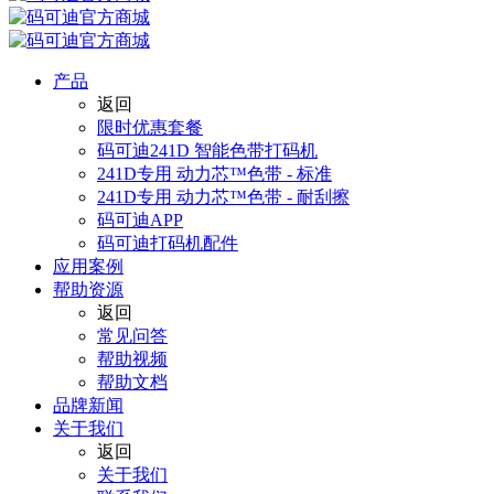
产品
返回
限时优惠套餐
码可迪241D 智能色带打码机
241D专用 动力芯™色带 - 标准
241D专用 动力芯™色带 - 耐刮擦
码可迪APP
码可迪打码机配件
应用案例
帮助资源
返回
常见问答
帮助视频
帮助文档
品牌新闻
关于我们
返回
关于我们