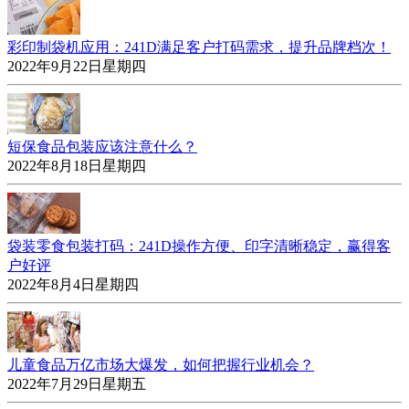
彩印制袋机应用：241D满足客户打码需求，提升品牌档次！
2022年9月22日星期四
短保食品包装应该注意什么？
2022年8月18日星期四
袋装零食包装打码：241D操作方便、印字清晰稳定，赢得客
户好评
2022年8月4日星期四
儿童食品万亿市场大爆发，如何把握行业机会？
2022年7月29日星期五