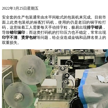
2022年3月25日星期五
安全套的生产包装通常由水平间歇式的包装机来完成。目前市
面上此类包装机的标配打码机，使用的仍是老旧的铜字粒打
码，这意味着工人需要每天手动排字粒，极易出现
排字错误
，
导致
错印漏印
；而这类打码机的打印压力也不稳定，常常出现
印字不清
、
烫穿包材
等问题，给企业造成金钱和品牌名誉上的
双重损失。