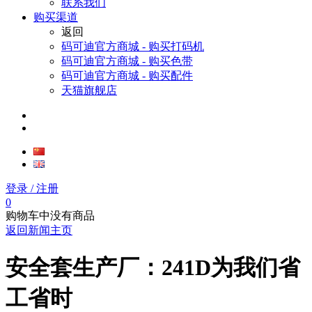
联系我们
购买渠道
返回
码可迪官方商城 - 购买打码机
码可迪官方商城 - 购买色带
码可迪官方商城 - 购买配件
天猫旗舰店
登录
/ 注册
0
购物车中没有商品
返回新闻主页
安全套生产厂：241D为我们省
工省时