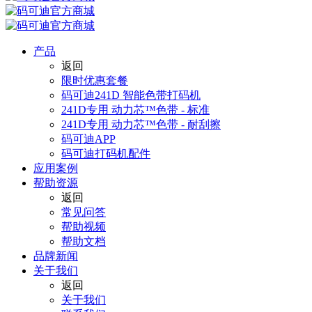
产品
返回
限时优惠套餐
码可迪241D 智能色带打码机
241D专用 动力芯™色带 - 标准
241D专用 动力芯™色带 - 耐刮擦
码可迪APP
码可迪打码机配件
应用案例
帮助资源
返回
常见问答
帮助视频
帮助文档
品牌新闻
关于我们
返回
关于我们